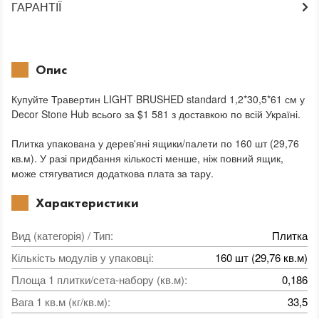
ГАРАНТІЇ
Опис
Купуйте Травертин LIGHT BRUSHED standard 1,2*30,5*61 см у
Decor Stone Hub всього за $1 581 з доставкою по всій Україні.
Плитка упакована у дерев'яні ящики/палети по 160 шт (29,76
кв.м). У разі придбання кількості менше, ніж повний ящик,
може стягуватися додаткова плата за тару.
Характеристики
Вид (категорія) / Тип
:
Плитка
Кількість модулів у упаковці
:
160 шт (29,76 кв.м)
Площа 1 плитки/сета-набору (кв.м)
:
0,186
Вага 1 кв.м (кг/кв.м)
:
33,5