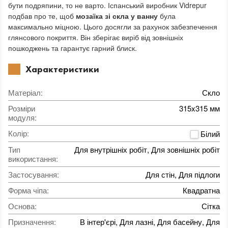
бути подряпини, то не варто. Іспанський виробник Vidrepur
подбав про те, щоб
мозаїка зі скла у ванну
була
максимально міцною. Цього досягли за рахунок забезпечення
глянсового покриття. Він зберігає виріб від зовнішніх
пошкоджень та гарантує гарний блиск.
Характеристики
Матеріал
:
Скло
Розміри
315x315 мм
модуля
:
Колір
:
Білий
Тип
Для внутрішніх робіт, Для зовнішніх робіт
використання
:
Застосування
:
Для стін, Для підлоги
Форма чіпа
:
Квадратна
Основа
:
Сітка
Призначення
:
В інтер'єрі, Для лазні, Для басейну, Для