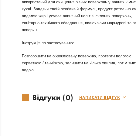
використаний для очищення різних поверхонь у ванних кімнат
кухні. Завдяки своїй особливій формулі, продукт ретельно о
видаляє жир і усуває вапняний наліт зі скляних поверхонь,
санітарно-технічного обладнання, включаючи мармурові та в
поверхні.
Інструкція по застосуванню:
Розпорошити на оброблювану поверхню, протерти вологою
серветкою / ганчіркою, залишити на кілька хвилин, потім зми
водою.
Відгуки (0)
НАПИСАТИ ВІДГУК