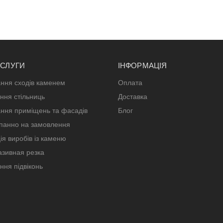
ОСЛУГИ
ІНФОРМАЦІЯ
ння сходів каменем
Оплата
ння стільниць
Доставка
ння приміщень та фасадів
Блог
панно на замовлення
ія виробів із каменю
зивная резка
ння підвіконь