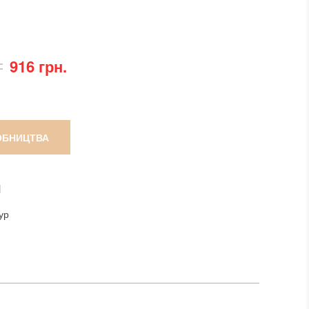
916 грн.
ОБНИЦТВА
И
ур