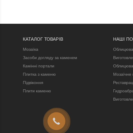
КАТАЛОГ ТОВАРІВ
НАШІ П
Мозаїка
Облицюва
Засоби догляду за каменем
Виготовле
Камінні портали
Облицюва
Плитка з каменю
Мозаїчне 
Підвіконня
Реставрац
Плити каменю
Гидроабра
Виготовле