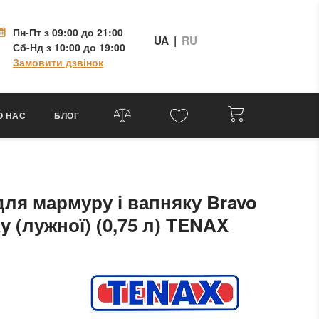
Пн-Пт
з 09:00 до 21:00
UA
|
RU
Сб-Нд
з 10:00 до 19:00
Замовити дзвінок
О НАС
БЛОГ
ля мармуру і вапняку Bravo
 (лужної) (0,75 л) TENAX