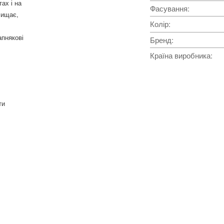
ах і на
Фасування
:
чищає,
Колір
:
апнякові
Бренд
:
Країна виробника
:
ти