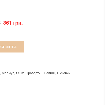
861 грн.
ОБНИЦТВА
И
т, Мармур, Онікс, Травертин, Вапняк, Пісковик