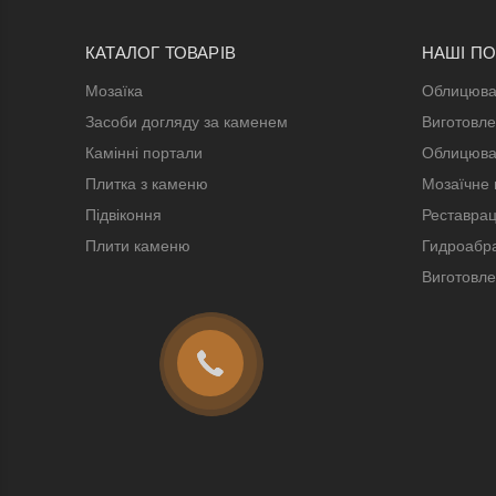
КАТАЛОГ ТОВАРІВ
НАШІ П
Мозаїка
Облицюва
Засоби догляду за каменем
Виготовле
Камінні портали
Облицюва
Плитка з каменю
Мозаїчне 
Підвіконня
Реставрац
Плити каменю
Гидроабра
Виготовле