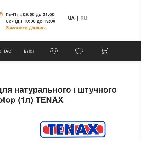
Пн-Пт
з 09:00 до 21:00
UA
|
RU
Сб-Нд
з 10:00 до 19:00
Замовити дзвінок
О НАС
БЛОГ
ля натурального і штучного
otop (1л) TENAX