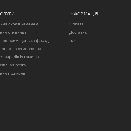
ОСЛУГИ
ІНФОРМАЦІЯ
ння сходів каменем
Оплата
ння стільниць
Доставка
ння приміщень та фасадів
Блог
панно на замовлення
ія виробів із каменю
зивная резка
ння підвіконь