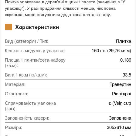
Плитка упакована в дерев'яні ящики / палети (значення з "У
упаковці"). У разі придбання кількості менше, ніж повна
скринька, може стягуватися додаткова плата за тару.
Характеристики
Вид (категорія) / Тип
:
Плитка
Кількість модулів у упаковці
:
160 шт (29,76 кв.м)
Площа 1 плитки/сета-набору
0,186
(кв.м)
:
Вага 1 кв.м (кг/кв.м)
:
33,5
Матеріал
:
Травертин
Окантовка
:
Рівні краї
Спрямованість малюнка
є (Vein cut)
(зріз)
:
Заповненість каверн
:
Заповнена
Розміри
:
305x610 мм