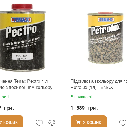
тність дії
:
так
придатності
:
від 24 місяців
еріалу
:
Граніт, Мармур, Онікс, Травертин, Агломерат, Вапняк, Пісковик, Керамічна плитка, Кварцовий агломерат, Кварцит, Бетон, Теракота
рутто)
:
0.2 кг
ння
:
250 мл
ористання
:
Для внутрішніх робіт, Для зовнішніх робіт
Tenax
виробника
:
Італія
чення Tenax Pectro 1 л
Підсилювач кольору для г
че з посиленням кольору
Petrolux (1л) TENAX
сунення мікротріщин на
ності
В наявності
у граніті
7 грн.
1 589 грн.
У КОШИК
У КОШИК