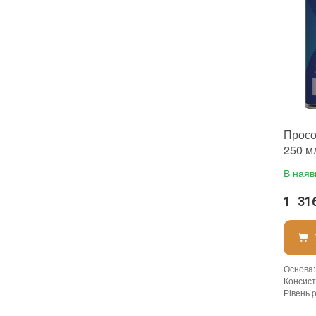
Просо
250 м
брудо
В наяв
ефект
1 31
Основа
:
Консист
Рівень 
Щільніст