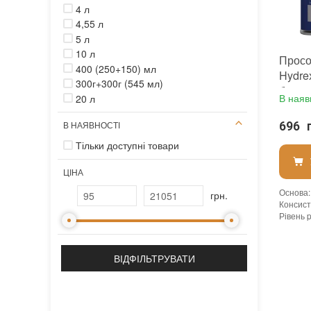
4 л
4,55 л
5 л
10 л
Просо
400 (250+150) мл
Hydre
300г+300г (545 мл)
брудо
В наяв
20 л
натур
696 
В НАЯВНОСТІ
Тільки доступні товари
ЦІНА
Основа
:
грн.
Консист
Рівень 
Щільніст
Витрати
Витрата
Витрата 
Посиле
Допуск 
Форма в
Необхід