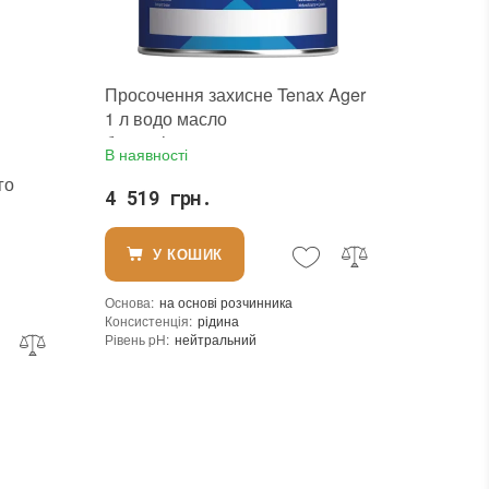
Просочення захисне Tenax Ager
1 л водо масло
брудовідштовхувальне з мокрим
В наявності
ефектом для каменю та кварцу
го
4 519 грн.
У КОШИК
Основа
:
на основі розчинника
Консистенція
:
рідина
Рівень pH
:
нейтральний
Щільність при 25°C гр./см³
:
0,95
Витрати для поверхонь з низькою пористістю (кв.м/л)
:
30-40
Витрата для поверхонь із високою пористістю (кв.м/л)
:
20-30
Витрата (л/кв.м)
:
0,050 - 0,033
Посилення кольору
:
так
Допуск до контакту з харчовими продуктами
:
ні
Форма випуску
:
Готовий до використання
Необхідність змивання
:
ні