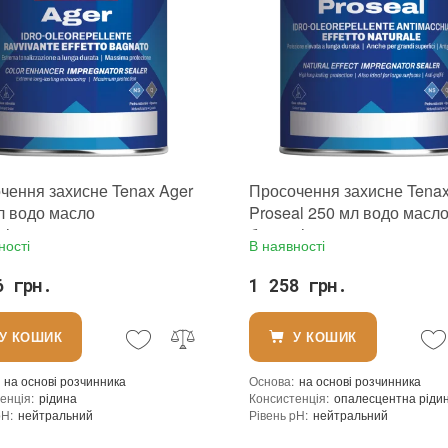
Необоротність дії
:
так
Термін придатності
:
від 24 місяців
Вид матеріалу
:
Колір
:
Вага (брутто)
:
0.85 кг
Фасування
:
1 л
Тип використання
:
Бренд
:
Tenax
Країна виробника
:
Італія
:
новий
чення захисне Tenax Ager
Просочення захисне Tena
л водо масло
Proseal 250 мл водо масл
відштовхувальне з мокрим
брудовідштовхувальне дл
ності
В наявності
ом для каменю та кварцу
натурального і штучного 
6 грн.
1 258 грн.
У КОШИК
У КОШИК
на основі розчинника
Основа
:
на основі розчинника
енція
:
рідина
Консистенція
:
опалесцентна ріди
pH
:
нейтральний
Рівень pH
:
нейтральний
ь при 25°C гр./см³
:
0,95
Щільність при 25°C гр./см³
:
0,82