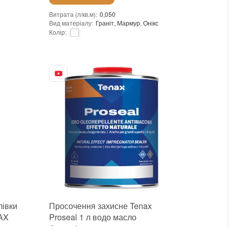
Витрата (л/кв.м)
:
0,050
Вид матеріалу
:
Граніт, Мармур, Онікс
Колір
:
Фасування
:
1 л
Бренд
:
Tenax
Країна виробника
:
Італія
:
новий
лівки
Просочення захисне Tenax
AX
Proseal 1 л водо масло
брудовідштовхувальне для