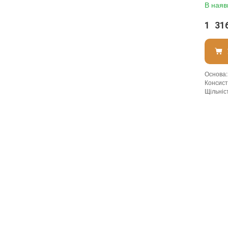
В наяв
штучн
1 31
Основа
:
Консист
Щільніст
Витрати
Витрата
Витрата 
Посиле
Допуск 
Форма в
Необхід
Термін 
Вид мат
Колір
:
Вага (б
Фасува
Тип вик
Бренд
:
Країна 