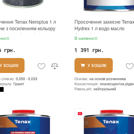
чення Tenax Neroplus 1 л
Просочення захисне Tena
че з посиленням кольору
Hydrex 1 л водо масло
сунення мікротріщин на
брудовідштовхувальне дл
ності
В наявності
у граніті
натурального і штучного 
6 грн.
1 391 грн.
У КОШИК
У КОШИК
(л/кв.м)
:
0,050 - 0,033
Основа
:
на основі розчинника
еріалу
:
Граніт
Консистенція
:
опалесцентна ріди
Рівень pH
:
нейтральний
Щільність при 25°C гр./см³
:
0,8
ння
:
1 л
Витрати для поверхонь з низькою п
Tenax
Витрата для поверхонь із високою 
виробника
:
Італія
Витрата (л/кв.м)
:
0,050 - 0,033
Посилення кольору
:
ні
Допуск до контакту з харчовими п
Форма випуску
:
Готовий до викор
Необхідність змивання
:
ні