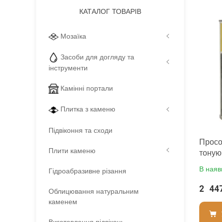
Необоро
КАТАЛОГ ТОВАРІВ
Термін 
Вид мат
Колір
:
Мозаїка
Вага (б
Фасува
Засоби для догляду та
Тип вик
інструменти
Бренд
:
Країна 
:
новий
Камінні портали
Плитка з каменю
Підвіконня та сходи
Просо
Плити каменю
тоную
для у
В наяв
Гідроабразивне різання
чорном
2 44
Облицювання натуральним
каменем
Виготовлення підвіконь