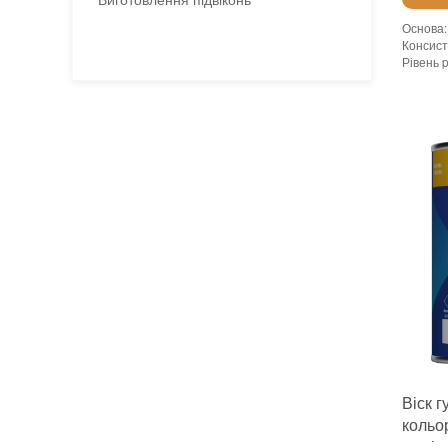
Основа
:
Консист
Рівень 
Щільніст
Витрати
Витрата
Витрата 
Посиле
Допуск 
Форма в
Необхід
Необоро
Термін 
Вид мат
Колір
:
Вага (б
Фасува
Тип вик
Бренд
:
Країна 
:
новий
Віск г
кольо
та ві