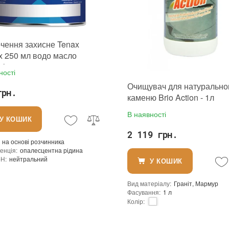
чення захисне Tenax
x 250 мл водо масло
відштовхувальне для
ності
ального і штучного каменю
Очищувач для натурально
грн.
каменю Brio Action - 1л
В наявності
У КОШИК
2 119 грн.
на основі розчинника
енція
:
опалесцентна рідина
pH
:
нейтральний
У КОШИК
ь при 25°C гр./см³
:
0,8
 для поверхонь з низькою пористістю (кв.м/л)
:
30-40
Вид матеріалу
:
Граніт, Мармур
 для поверхонь із високою пористістю (кв.м/л)
:
20-30
Фасування
:
1 л
(л/кв.м)
:
0,050 - 0,033
Колір
:
ння кольору
:
ні
Бренд
:
Tenax
до контакту з харчовими продуктами
:
ні
Країна виробника
:
Італія
ипуску
:
Готовий до використання
:
новий
ність змивання
:
ні