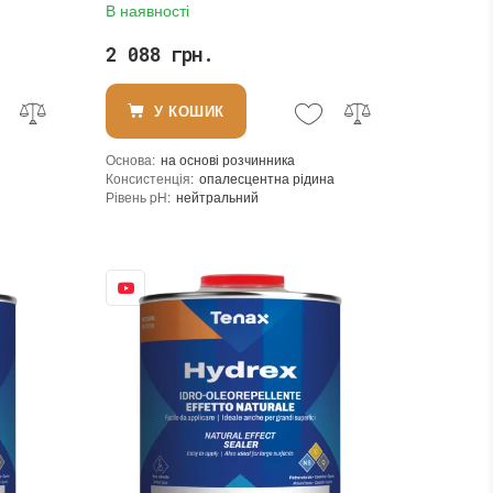
В наявності
натурального і штучного каменю
2 088 грн.
У КОШИК
Основа
:
на основі розчинника
Консистенція
:
опалесцентна рідина
Рівень pH
:
нейтральний
Щільність при 25°C гр./см³
:
0,82
Витрати для поверхонь з низькою пористістю (кв.м/л)
:
30-40
Витрата для поверхонь із високою пористістю (кв.м/л)
:
20-30
Витрата (л/кв.м)
:
0,050 - 0,033
Посилення кольору
:
ні
Допуск до контакту з харчовими продуктами
:
ні
Форма випуску
:
Готовий до використання
Необхідність змивання
:
ні
Необоротність дії
:
так
Термін придатності
:
від 24 місяців
Вид матеріалу
:
Граніт, Мармур, Онікс, Травертин, Агломерат, Вапняк, Пісковик, Керамічна плитка, Кварцовий агломерат, Кварцит, Бетон, Теракота
Колір
:
Вага (брутто)
:
0.9 кг
Фасування
:
1 л
Тип використання
:
Для внутрішніх робіт, Для зовнішніх робіт