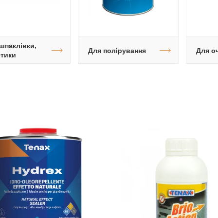
 шпаклівки,
Для полірування
Для о
етики