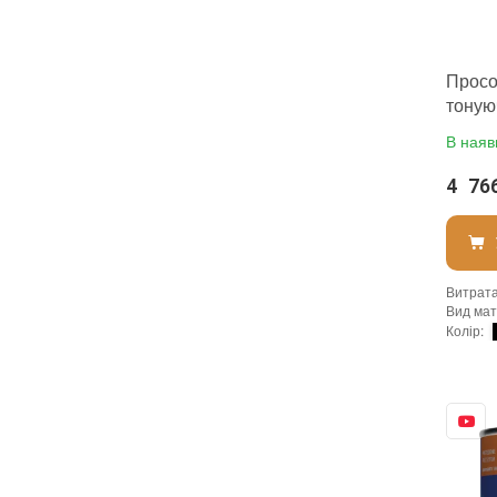
:
новий
Просо
тоную
для у
В наяв
чорном
4 76
Витрата 
Вид мат
Колір
:
Фасува
Бренд
:
Країна 
:
новий